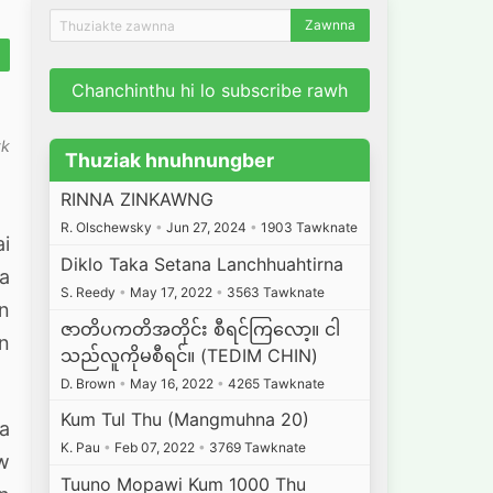
Chanchinthu hi lo subscribe rawh
wk
Thuziak hnuhnungber
RINNA ZINKAWNG
R. Olschewsky
•
Jun 27, 2024
•
1903 Tawknate
ai
Diklo Taka Setana Lanchhuahtirna
Ka
S. Reedy
•
May 17, 2022
•
3563 Tawknate
in
ဇာတိပကတိအတိုင်း စီရင်ကြလော့။ ငါ
an
သည်လူကိုမစီရင်။ (TEDIM CHIN)
D. Brown
•
May 16, 2022
•
4265 Tawknate
Kum Tul Thu (Mangmuhna 20)
 a
K. Pau
•
Feb 07, 2022
•
3769 Tawknate
aw
Tuuno Mopawi Kum 1000 Thu