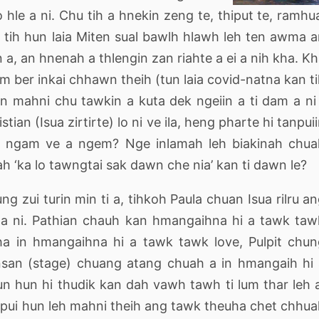
hle a ni. Chu tih a hnekin zeng te, thiput te, ramhu
a tih hun laia Miten sual bawlh hlawh leh ten awma 
a, an hnenah a thlengin zan riahte a ei a nih kha. K
m ber inkai chhawn theih (tun laia covid-natna kan t
 mahni chu tawkin a kuta dek ngeiin a ti dam a ni
istian (Isua zirtirte) lo ni ve ila, heng pharte hi tanpui
ak ngam ve a ngem? Nge inlamah leh biakinah chua
 ‘ka lo tawngtai sak dawn che nia’ kan ti dawn le?
ng zui turin min ti a, tihkoh Paula chuan Isua rilru a
h a ni. Pathian chauh kan hmangaihna hi a tawk ta
a in hmangaihna hi a tawk tawk love, Pulpit chu
san (stage) chuang atang chuah a in hmangaih hi
un hun hi thudik kan dah vawh tawh ti lum thar leh 
 pui hun leh mahni theih ang tawk theuha chet chhu