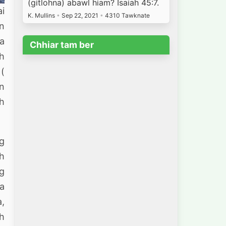
(gitlohna) abawl hiam? Isaiah 45:7.
ai
K. Mullins
•
Sep 22, 2021
•
4310 Tawknate
an
ha
Chhiar tam ber
ih
 (
in
h
ng
wh
ng
 a
a,
ah