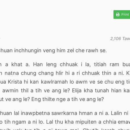
Print
O
2,106 Ta
 chuan inchhungin veng him zel che rawh se.
in a khat a. Han leng chhuak i la, titiah ram bu
h natna chung chang hlir hi a ri chhuak thin a ni. 
ua Krista hi kan kawlramah lo awm ve se chu eng t
wmin thil a tih ve ang le? Elija kha tunah hian k
t ve ang le? Eng thilte nge a tih ve ang le?
 chuan lal inawpbetna sawrkarna hman a ni a. Lalin ni
lo tih ngam a ni lo. Lal thu kha mipuiten a chhia em