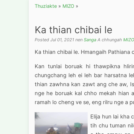
Thuziakte
»
MIZO
»
Ka thian chibai le
Posted Jul 01, 2021 nen
Sanga
A chhungah
MIZ
Ka thian chibai le. Hmangaih Pathiana
Kan tunlai boruak hi thawpikna hlir
chungchang leh ei leh bar harsatna le
thian zawhna kan zawt ang che aw, Is
nge he boruak kal chho mekah hian a a
ramah lo cheng ve se, eng rilru nge a pu
Elija hun lai kha
tih chu tuman ni