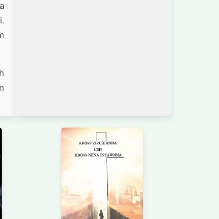
la
i.
am
h
in