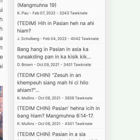
an
(Mangmuhna 19)
ui
K. Pau
•
Feb 07, 2022
•
3243 Tawknate
oh
(TEDIM) Hih in Pasian heh na ahi
wh
hiam?
 a
J. Schulberg
•
Feb 04, 2022
•
4042 Tawknate
an
Bang hang in Pasian in asia ka
tunsakding pan in ka kisik kik…
he
D. Brown
•
Oct 09, 2021
•
3451 Tawknate
ai
(TEDIM CHIN) "Zesuh in an
khempeuh siang mah hi ci hilo
ahiam?"…
K. Mullins
•
Oct 08, 2021
•
3936 Tawknate
(TEDIM CHIN) Pasian' hehna icih in
bang hiam? Mangmuhna 6:14-17.
K. Mullins
•
Oct 08, 2021
•
4301 Tawknate
(TEDIM CHIN) Pasian in a sia