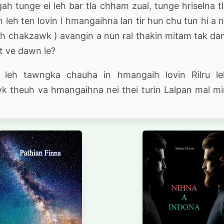
ah tunge ei leh bar tla chham zual, tunge hriselna t
 leh ten lovin I hmangaihna lan tir hun chu tun hi a n
eh chakzawk ) avangin a nun ral thakin mitam tak d
et ve dawn le?
 leh tawngka chauha in hmangaih lovin Rilru le
 theuh va hmangaihna nei thei turin Lalpan mal m