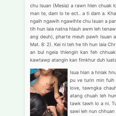
chu Isuan (Mesia) a rawn hlen chuak lo 
man te, dam lo te ect.. a ti dam a. Kh
ngaih ngawih ngawihte chu Isuan a pan 
tih hun laia natna hlauh awm leh tenaw
ang deuh), pharte meuh pawh Isuan an
Mat. 8: 2). Kei ni teh he tih hun laia Chr
an bul ngeia thlengin kan feh chhu
kawtawp atangin kan fimkhur duh luatah
Isua hian a hniak hnu
pu ve turin min fui
love, tawngka chauh
atang chuah leh hun
tawk tawh lo a ni. T
sawi leh nun chhuan