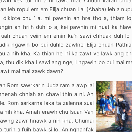
wih vek tur tih a ni tawp mai. Chutih karah chu
ian leh ropui em em Elija chuan Lal (Ahaba) leh a nup
tih diklote chu ‘ a, mi pawhin an hre tho a, thiam l
ngin an hrilh duh lo a, kei pawhin mi huat ka hla
ilruah chuah veiin em emin ka’n sawi chhuak duh lo
udik ngawih bo pui duhlo zawlnei Elija chuan Pathi
u a nih kha. Ka thian hei hi ka zawt ve lawk ang c
i la, thu dik kha I sawi ang nge, I ngawih bo pui mai m
h vawt mai mai zawk dawn?
khan Rom sawrkarin Juda ram a awp lai
hnenah chhiah an chawi thin a ni. An
e. Rom sarkarna laka ta zalenna sual
p a nih kha. Amah erawh chu Isuan Van
beidawng zawr hnawk a nih kha. Chumai
 turin a fuih bawk si lo. An nghahfak