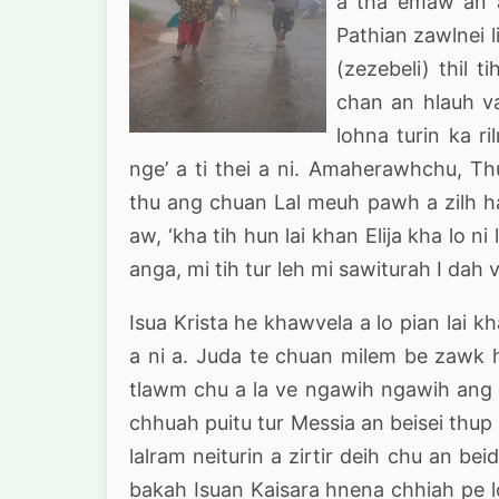
a tha emaw an a
Pathian zawlnei l
(zezebeli) thil 
chan an hlauh va
lohna turin ka r
nge’ a ti thei a ni. Amaherawhchu, Th
thu ang chuan Lal meuh pawh a zilh ha
aw, ‘kha tih hun lai khan Elija kha lo n
anga, mi tih tur leh mi sawiturah I da
Isua Krista he khawvela a lo pian lai 
a ni a. Juda te chuan milem be zawk 
tlawm chu a la ve ngawih ngawih ang l
chhuah puitu tur Messia an beisei thu
lalram neiturin a zirtir deih chu an 
bakah Isuan Kaisara hnena chhiah pe lo