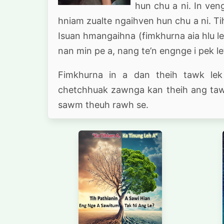
hun chu a ni. In veng
hniam zualte ngaihven hun chu a ni. Tih
Isuan hmangaihna (fimkhurna aia hlu l
nan min pe a, nang te’n engnge i pek l
Fimkhurna in a dan theih tawk lek
chetchhuak zawnga kan theih ang tawk
sawm theuh rawh se.